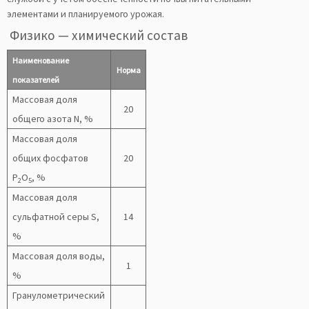
элементами и планируемого урожая.
Физико — химический состав
Наименование
Норма
показателей
Массовая доля
20
общего азота N, %
Массовая доля
общих фосфатов
20
Р
О
, %
2
5
Массовая доля
сульфатной серы S,
14
%
Массовая доля воды,
1
%
Гранулометрический